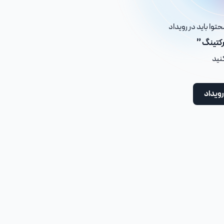
توا باید در رویداد
رکتینگ ”
کنید
رویداد