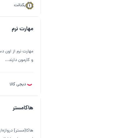
یکتانت
مهارت نرم
مهارت نرم از اون د
و کارمون دارند...
دیجی کالا
هاکامستر
هاکا{مستر} دروازه‌ا